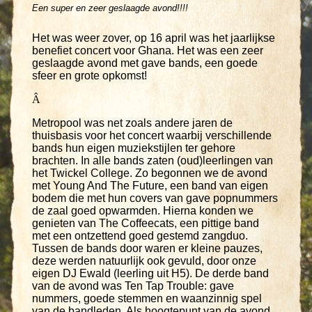
Een super en zeer geslaagde avond!!!!
Het was weer zover, op 16 april was het jaarlijkse
benefiet concert voor Ghana. Het was een zeer
geslaagde avond met gave bands, een goede
sfeer en grote opkomst!
Â
Metropool was net zoals andere jaren de
thuisbasis voor het concert waarbij verschillende
bands hun eigen muziekstijlen ter gehore
brachten. In alle bands zaten (oud)leerlingen van
het Twickel College. Zo begonnen we de avond
met Young And The Future, een band van eigen
bodem die met hun covers van gave popnummers
de zaal goed opwarmden. Hierna konden we
genieten van The Coffeecats, een pittige band
met een ontzettend goed gestemd zangduo.
Tussen de bands door waren er kleine pauzes,
deze werden natuurlijk ook gevuld, door onze
eigen DJ Ewald (leerling uit H5). De derde band
van de avond was Ten Tap Trouble: gave
nummers, goede stemmen en waanzinnig spel
van de bandleden. Als hoogtepunt van de avond