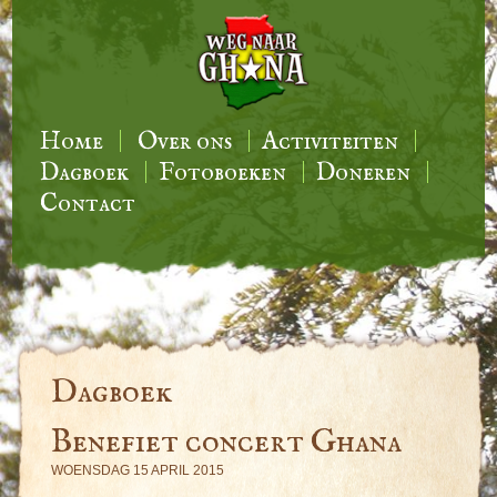
Home
Over ons
Activiteiten
Dagboek
Fotoboeken
Doneren
Contact
Dagboek
Benefiet concert Ghana
WOENSDAG 15 APRIL 2015