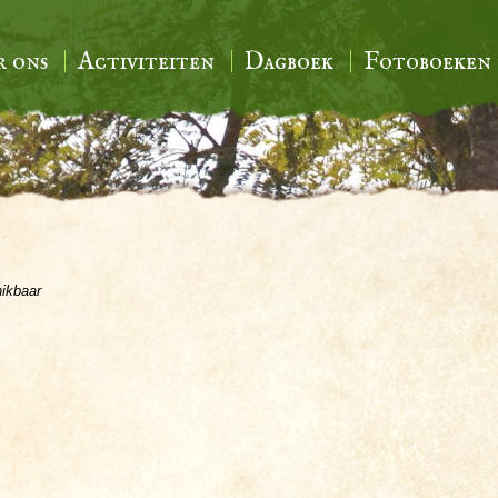
r ons
Activiteiten
Dagboek
Fotoboeken
hikbaar