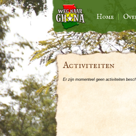
Home
Ove
Activiteiten
Er zijn momenteel geen activiteiten besc