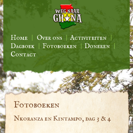
Home
Over ons
Activiteiten
Dagboek
Fotoboeken
Doneren
Contact
Fotoboeken
Nkoranza en Kintampo, dag 3 & 4